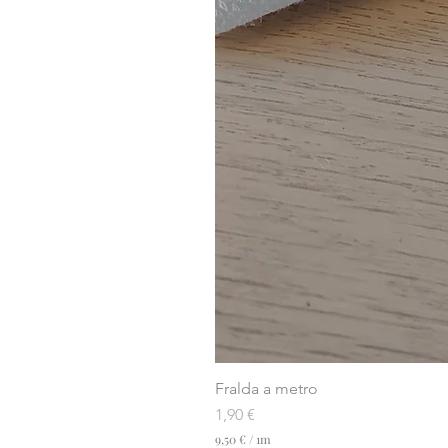
Fralda a metro
Preço
1,90 €
9,50 €
/
1m