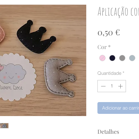
Aplicação co
Preç
0,50 €
Cor
*
Quantidade
*
Adicionar ao carr
Detalhes