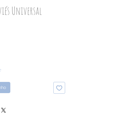
viés Universal
o
e
inho