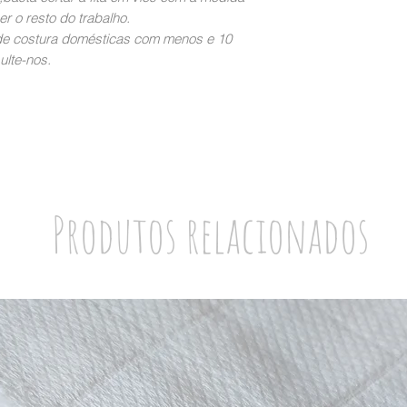
er o resto do trabalho.
de costura domésticas com menos e 10
ulte-nos.
Produtos relacionados