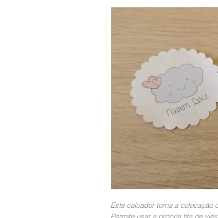
Este calcador torna a colocação d
Permite usar a própria fita de vié