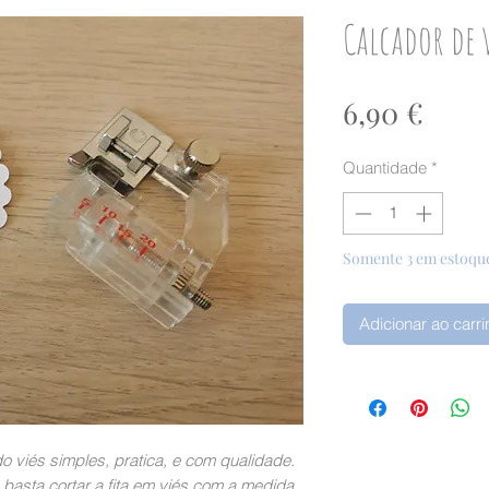
Calcador de 
Preç
6,90 €
Quantidade
*
Somente 3 em estoqu
Adicionar ao carr
o viés simples, pratica, e com qualidade.
s,basta cortar a fita em viés com a medida