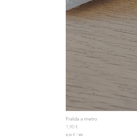
Fralda a metro
Preço
1,90 €
9,50 €
/
1m