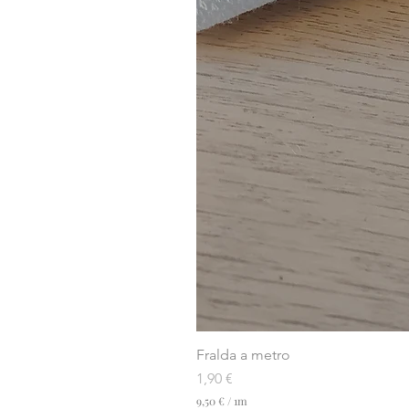
Fralda a metro
Preço
1,90 €
9,50 €
/
1m