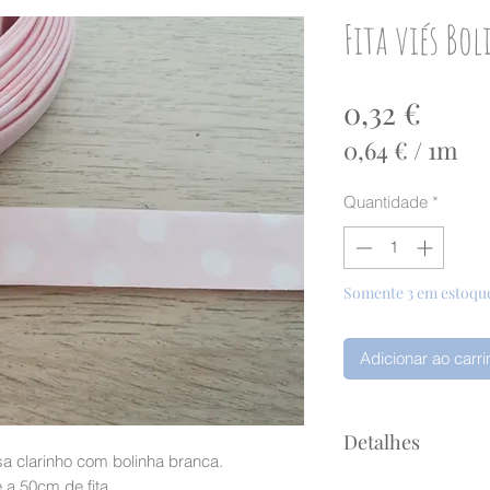
Fita viés Bo
Preç
0,32 €
0,64 €
/
1m
0,64 €
Quantidade
*
por
1
metro
Somente 3 em estoqu
Adicionar ao carr
Detalhes
a clarinho com bolinha branca.
a 50cm de fita.
O valor anunciado 