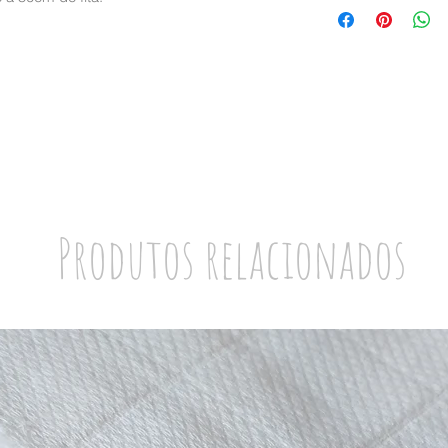
Para uma medida ma
quantidade.
A fita será enviada 
50cm.
Ex: se quiser 1 metr
Produtos relacionados