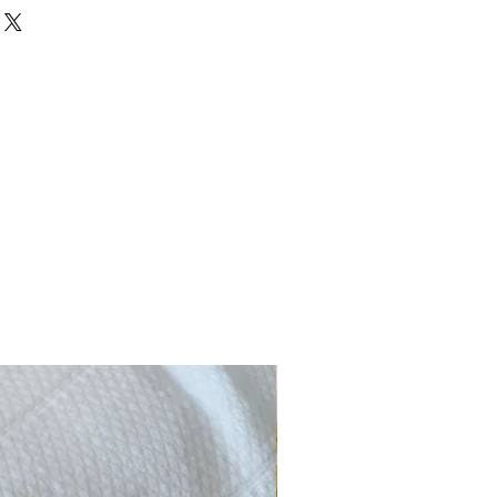
ior basta aumentar a
inteira, e não em bocados de
o, basta inserir 2 na quantidade.
Novidade