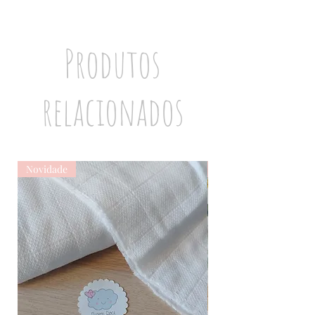
Produtos
relacionados
Novidade
Novidade