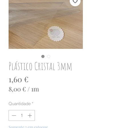
Plástico Cristal 3mm
Preço
1,60 €
8,00 €
/
1m
8,00 €
por
Quantidade
*
1
metro
Somente 5 em estoque