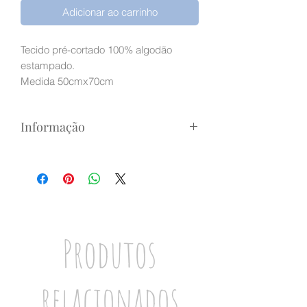
Adicionar ao carrinho
Tecido pré-cortado 100% algodão
estampado.
Medida 50cmx70cm
Informação
Devido às diferentes calibrações dos
monitores de computador e
dispositivos móveis, as cores dos
produtos físicos podem diferir
ligeiramente das imagens
apresentadas.
Produtos
relacionados