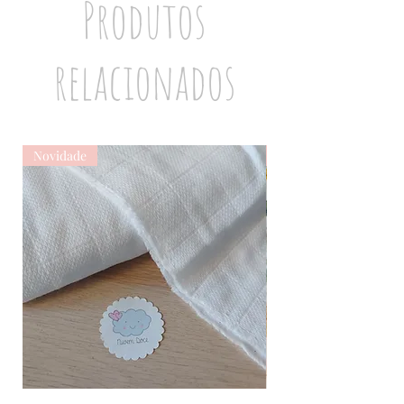
Produtos
relacionados
Novidade
Novidade