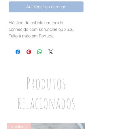
Adicionar ao carrinho
Elástico de cabelo em tecido
conhecido com scrunchie ou xuxu.
Feito à mão em Portugal.
Produtos
relacionados
Novidade
Novidade