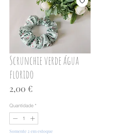
Scrunchie verde água
florido
Preço
2,00 €
Quantidade
*
Somente 2 em estoque