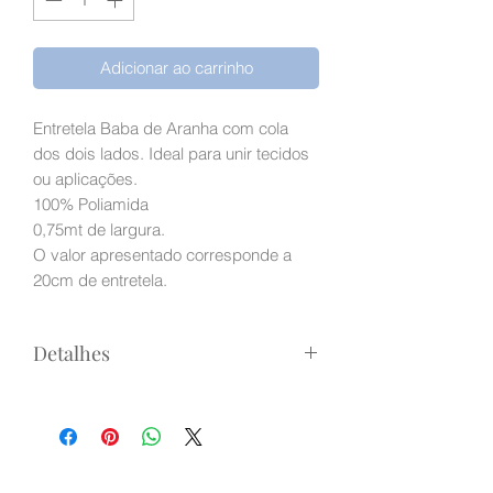
metro
Adicionar ao carrinho
Entretela Baba de Aranha com cola
dos dois lados. Ideal para unir tecidos
ou aplicações.
100% Poliamida
0,75mt de largura.
O valor apresentado corresponde a
20cm de entretela.
Detalhes
Preço indicado é para 20cm de
entretela.
Ex: se quiser 40cm basta inserir 2 na
quantidade. Recebe 40cm pela largura