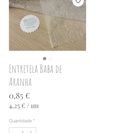
Entretela Baba de
Aranha
Preço
0,85 €
4,25 €
/
1m
4,25 €
por
Quantidade
*
1