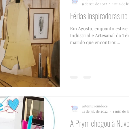
9 de set. de 2022
1 min de le
Férias inspiradoras n
Em Agosto, enquanto estive 
Industrial e Artesanal do Tê
marido que encontrou...
artesnuvemdoce
14 de jul. de 2022
1 min de l
A Prym chegou à Nuv