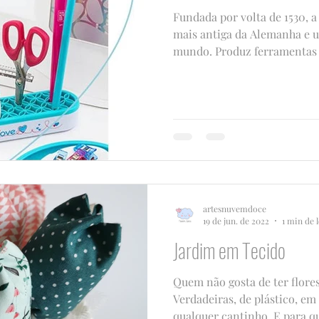
Fundada por volta de 1530, a
mais antiga da Alemanha e u
mundo. Produz ferramentas d
artesnuvemdoce
19 de jun. de 2022
1 min de l
Jardim em Tecido
Quem não gosta de ter flores
Verdadeiras, de plástico, em
qualquer cantinho. E para q