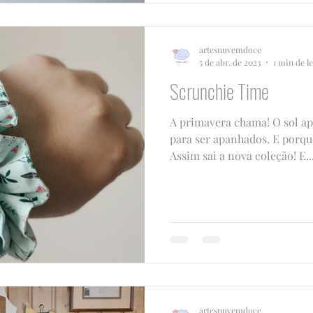
artesnuvemdoce
5 de abr. de 2023
1 min de l
Scrunchie Time
A primavera chama! O sol ap
para ser apanhados. E porque
Assim sai a nova coleção! E..
artesnuvemdoce