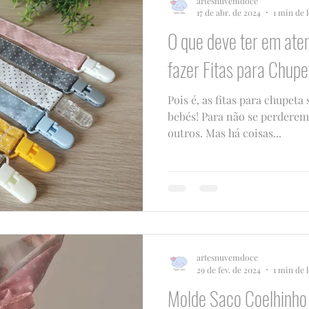
artesnuvemdoce
17 de abr. de 2024
1 min de l
O que deve ter em ate
fazer Fitas para Chup
Pois é, as fitas para chupeta
bebés! Para não se perderem
outros. Mas há coisas...
artesnuvemdoce
29 de fev. de 2024
1 min de l
Molde Saco Coelhinho