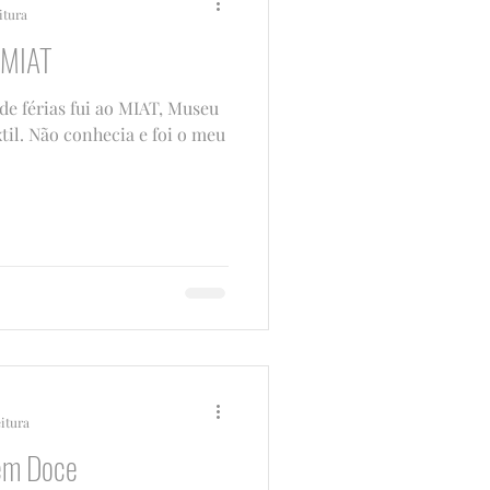
itura
o MIAT
de férias fui ao MIAT, Museu
xtil. Não conhecia e foi o meu
eitura
em Doce