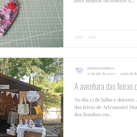
para adaptar facilmente a...
artesnuvemdoce
27 de jul. de 2023
1 min de l
A aventura das feiras 
No dia 13 de Julho e durant
das feiras de Artesanato! Ho
dos Bombos em...