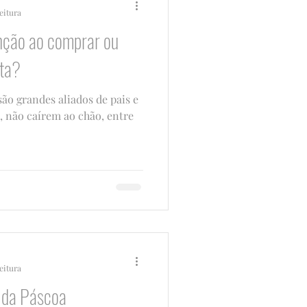
eitura
nção ao comprar ou
eta?
 são grandes aliados de pais e
, não caírem ao chão, entre
eitura
 da Páscoa