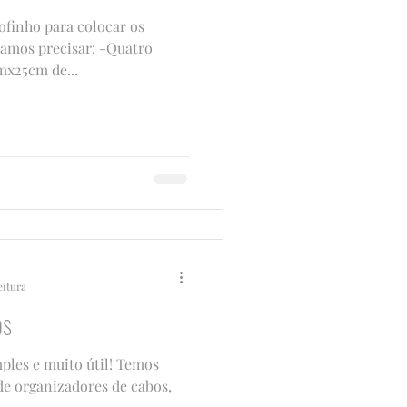
ofinho para colocar os
vamos precisar: -Quatro
mx25cm de...
eitura
os
ples e muito útil! Temos
de organizadores de cabos,