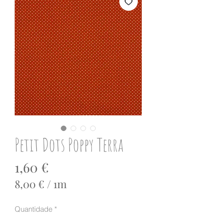
Petit Dots Poppy Terra
Preço
1,60 €
8,00 €
/
1m
8,00 €
por
Quantidade
*