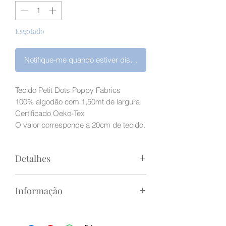
1
metro
Esgotado
Notifique-me quando estiver disponível
Tecido Petit Dots Poppy Fabrics
100% algodão com 1,50mt de largura
Certificado Oeko-Tex
O valor corresponde a 20cm de tecido.
Detalhes
Preço indicado é para 20cm de tecido.
Informação
Ex: se quiser 40cm basta inserir 2 na
quantidade. Recebe 40cm pela largura
Devido às diferentes calibrações dos
do tecido; se quiser 1mt basta inserir 5
monitores de computador e
na quantidade. Recebe 1mt pela