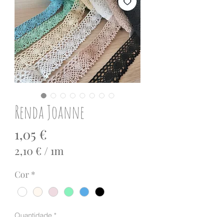
Renda Joanne
Preço
1,05 €
2,10 €
/
1m
2,10 €
Cor
*
por
1
metro
Quantidade
*