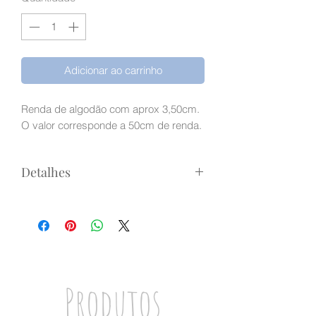
Adicionar ao carrinho
Renda de algodão com aprox 3,50cm.
O valor corresponde a 50cm de renda.
Detalhes
O valor anunciado corresponde a
50cm.
Para uma medida maior basta
aumentar a quantidade.
A fita será enviada inteira, e não em
bocados de 50cm.
Produtos
Ex: se quiser 1 metro, basta inserir 2
na quantidade.