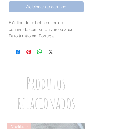
Adicionar ao carrinho
Elástico de cabelo em tecido
conhecido com scrunchie ou xuxu.
Feito à mão em Portugal.
Produtos
relacionados
Novidade
Novidade