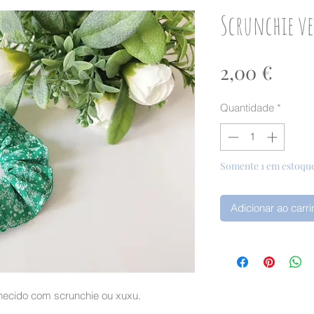
Scrunchie v
Preç
2,00 €
Quantidade
*
Somente 1 em estoqu
Adicionar ao carr
nhecido com scrunchie ou xuxu.