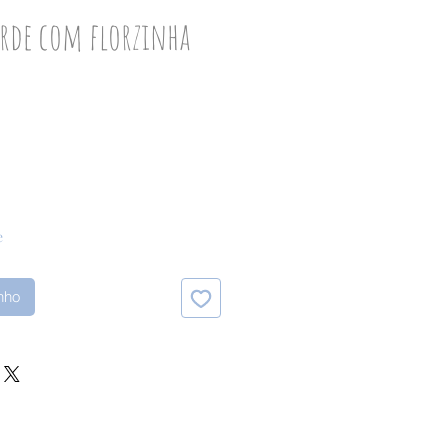
erde com florzinha
o
e
inho