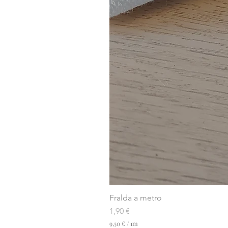
Fralda a metro
Preço
1,90 €
9,50 €
/
1m