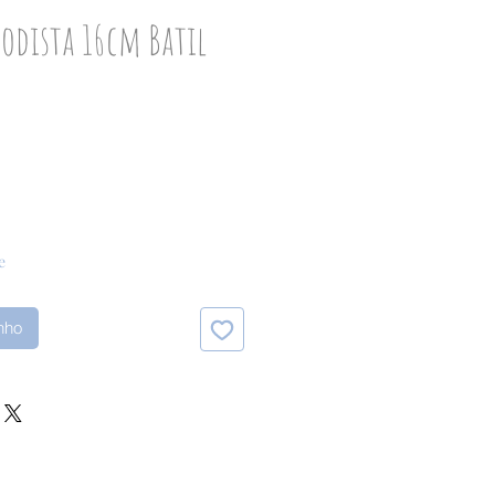
odista 16cm Batil
o
e
inho