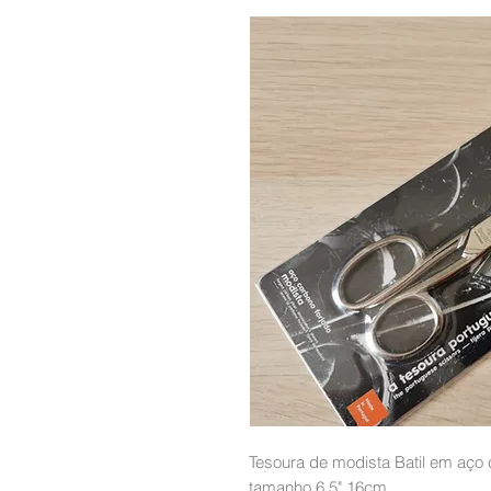
Tesoura de modista Batil em aço 
tamanho 6,5" 16cm