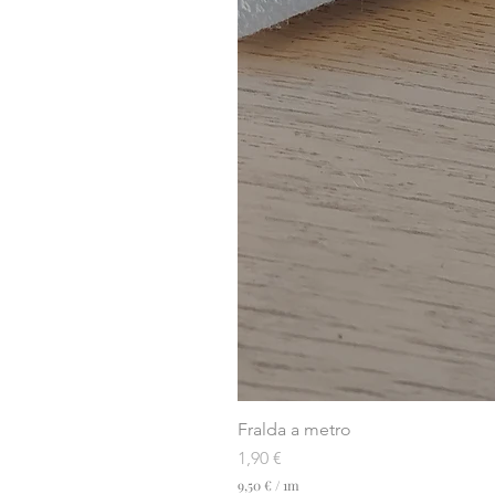
Fralda a metro
Preço
1,90 €
9,50 €
/
1m