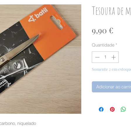
Tesoura de m
Preç
9,90 €
Quantidade
*
Somente 2 em estoqu
Adicionar ao carr
carbono, niquelado