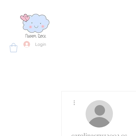
Login
Mais ações
carolinacruz2002.cc