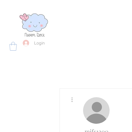
Login
Mais ações
mifs1200