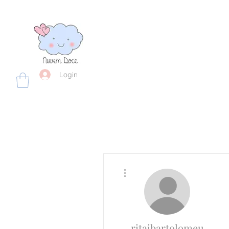
Login
Mais ações
ritaibartolomeu