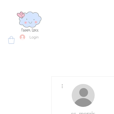
Login
Mais ações
sc_morais