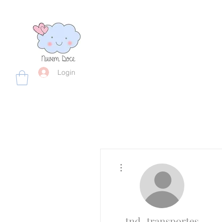
Login
Mais ações
tnd_transportes